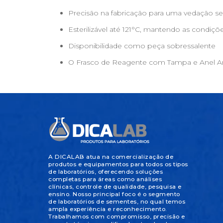
Precisão na fabricação para uma vedação s
Esterilizável até 121°C, mantendo as condiçõ
Disponibilidade como peça sobressalente
O Frasco de Reagente com Tampa e Anel Ant
A DICALAB atua na comercialização de
produtos e equipamentos para todos os tipos
de laboratórios, oferecendo soluções
completas para áreas como análises
clínicas, controle de qualidade, pesquisa e
ensino. Nosso principal foco é o segmento
de laboratórios de sementes, no qual temos
ampla experiência e reconhecimento.
Trabalhamos com compromisso, precisão e