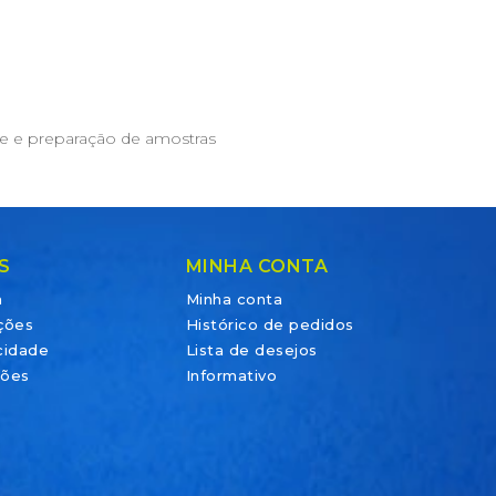
e e preparação de amostras
S
MINHA CONTA
a
Minha conta
ções
Histórico de pedidos
acidade
Lista de desejos
ções
Informativo