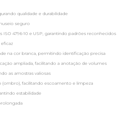
gurando qualidade e durabilidade
anuseio seguro
ISO 4796-10 e USP, garantindo padrões reconhecidos
 eficaz
ade na cor branca, permitindo identificação precisa
marcação ampliada, facilitando a anotação de volumes
ndo as amostras valiosas
o (ombro), facilitando escoamento e limpeza
antindo estabilidade
 prolongada