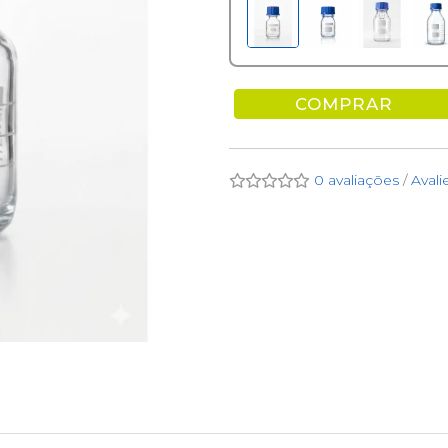
COMPRAR
0 avaliações
/
Avali