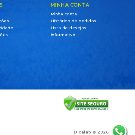
S
MINHA CONTA
a
Minha conta
ções
Histórico de pedidos
acidade
Lista de desejos
ções
Informativo
Dicalab © 2026