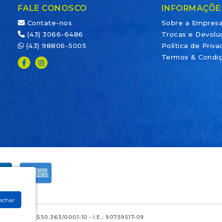
FALE CONOSCO
INFORMAÇÕE
Contate-nos
Sobre a Empres
(43) 3066-6486
Trocas e Devolu
(43) 98806-5005
Política de Priv
Termos & Condi
echar
 - CNPJ: 28.550.363/0001-10 - I.E.: 90759517-09