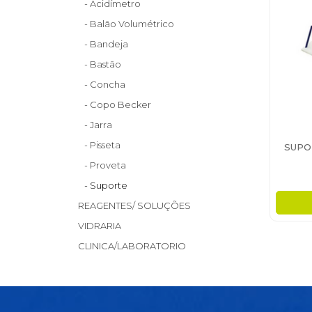
- Acidímetro
- Balão Volumétrico
- Bandeja
- Bastão
- Concha
- Copo Becker
- Jarra
- Pisseta
SUPO
- Proveta
- Suporte
REAGENTES/ SOLUÇÕES
VIDRARIA
CLINICA/LABORATORIO