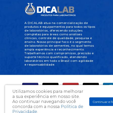
A DICALAB atua na comercialização de
produtos e equipamentos para todos os tipos
de laboratórios, oferecendo soluções
completas para áreas como análises
clínicas, controle de qualidade, pesquisa e
ensino. Nosso principal foco é o segmento
de laboratórios de sementes, no qual temos
ampla experiência e reconhecimento.
Trabalhamos com compromisso, precisão e
suporte técnico qualificado, atendendo
laboratórios em todo o Brasil com agilidade
e responsabilidade.
Utilizamos cookies para melhorar
a sua experiência em nosso site.
Ao continuar navegando você
Continuar e F
concorda com a nossa
Política de
DicaLab Materiais Para Laboratórios e Artigos Médicos Ltda
Privacidade
.