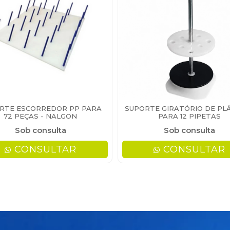
RTE ESCORREDOR PP PARA
SUPORTE GIRATÓRIO DE PL
72 PEÇAS - NALGON
PARA 12 PIPETAS
Sob consulta
Sob consulta
CONSULTAR
CONSULTAR