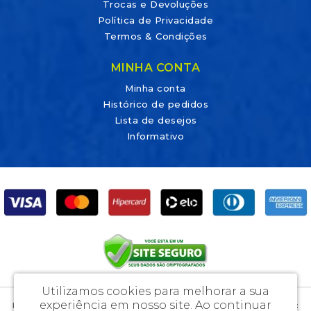
Trocas e Devoluções
Política de Privacidade
Termos & Condições
MINHA CONTA
Minha conta
Histórico de pedidos
Lista de desejos
Informativo
Utilizamos cookies para melhorar a sua
experiência em nosso site.
Ao continuar
DicaLab Materiais Para Laboratórios e Artigos Médicos Ltda - CNPJ: