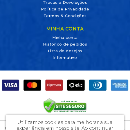
Trocas e Devoluções
Política de Privacidade
Termos & Condições
MINHA CONTA
Minha conta
Histórico de pedidos
Lista de desejos
Informativo
Utilizamos cookies para melhorar a sua
experiência em nosso site.
Ao continuar
DicaLab Materiais Para Laboratórios e Artigos Médicos Ltda - CNPJ: