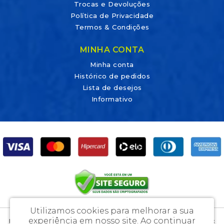
Trocas e Devoluções
Política de Privacidade
Termos & Condições
MINHA CONTA
Minha conta
Histórico de pedidos
Lista de desejos
Informativo
Utilizamos cookies para melhorar a sua
experiência em nosso site.
Ao continuar
DicaLab Materiais Para Laboratórios e Artigos Médicos Ltda - CNPJ: