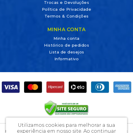
Trocas e Devoluções
Política de Privacidade
Termos & Condições
MINHA CONTA
Minha conta
Histórico de pedidos
Lista de desejos
Informativo
Utilizamos cookies para melhorar a sua
experiência em nosso site.
Ao continuar
DicaLab Materiais Para Laboratórios e Artigos Médicos Ltda - CNPJ: