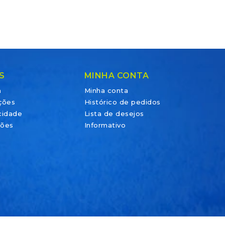
S
MINHA CONTA
a
Minha conta
ções
Histórico de pedidos
acidade
Lista de desejos
ções
Informativo