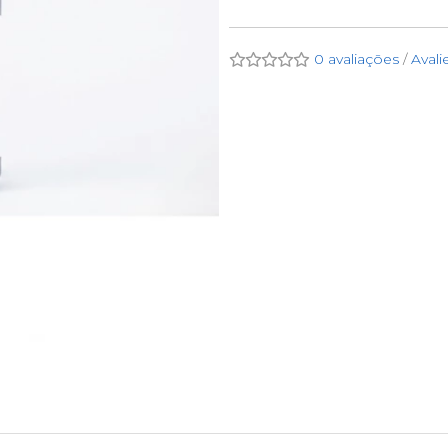
0 avaliações
/
Avali