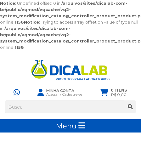
Notice
: Undefined offset: 0 in
/arquivos/sites/dicalab-com-
br/public/vqmod/vqcache/vq2-
system_modification_catalog_controller_product_product.
on line
1158
Notice
: Trying to access array offset on value of type null
in
/arquivos/sites/dicalab-com-
br/public/vqmod/vqcache/vq2-
system_modification_catalog_controller_product_product.
on line
1158
0 ITENS
MINHA CONTA
Acessar
/
Cadastre-se
R$ 0,00
Menu