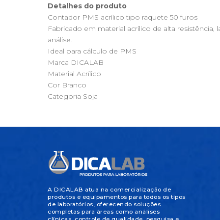
Detalhes do produto
Contador PMS acrílico tipo raquete 50 furos
Fabricado em material acrílico de alta resistência
análise.
Ideal para cálculo de PMS
Marca DICALAB
Material Acrílico
Cor Branco
Categoria Soja
A DICALAB atua na comercialização de
produtos e equipamentos para todos os tipos
de laboratórios, oferecendo soluções
completas para áreas como análises
clínicas, controle de qualidade, pesquisa e