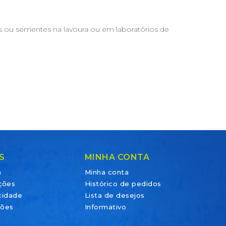
rãos ou sementes na lavoura ou em laboratórios de
S
MINHA CONTA
a
Minha conta
ções
Histórico de pedidos
acidade
Lista de desejos
ções
Informativo