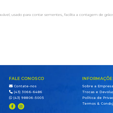
, lavável, usado para contar sementes,, facilita a contagem de g
FALE CONOSCO
INFORMAÇÕE
Contate-nos
Sobre a Empres
(43) 3066-6486
Trocas e Devolu
(43) 98806-5005
Política de Priv
Termos & Condi