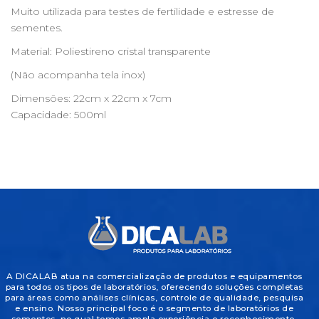
Muito utilizada para testes de fertilidade e estresse de
sementes.
Material: Poliestireno cristal transparente
(Não acompanha tela inox)
Dimensões: 22cm x 22cm x 7cm
Capacidade: 500ml
A DICALAB atua na comercialização de produtos e equipamentos
para todos os tipos de laboratórios, oferecendo soluções completas
para áreas como análises clínicas, controle de qualidade, pesquisa
e ensino. Nosso principal foco é o segmento de laboratórios de