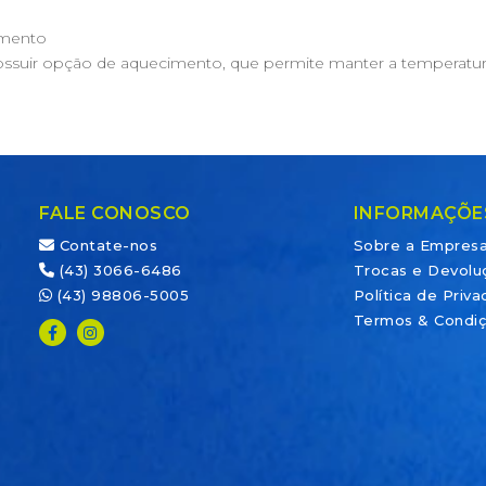
imento
e possuir opção de aquecimento, que permite manter a temperatu
FALE CONOSCO
INFORMAÇÕE
Contate-nos
Sobre a Empres
(43) 3066-6486
Trocas e Devolu
(43) 98806-5005
Política de Priv
Termos & Condi