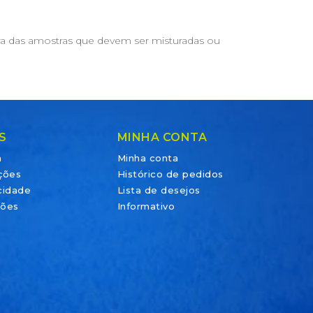
ra das amostras que devem ser misturadas ou
S
MINHA CONTA
a
Minha conta
ções
Histórico de pedidos
acidade
Lista de desejos
ções
Informativo