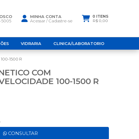
NOSCO
MINHA CONTA
0 ITENS
6-5005
Acessar
/
Cadastre-se
R$ 0,00
ÇÕES
VIDRARIA
CLINICA/LABORATORIO
00-1500 R
NETICO COM
VELOCIDADE 100-1500 R
A
CONSULTAR