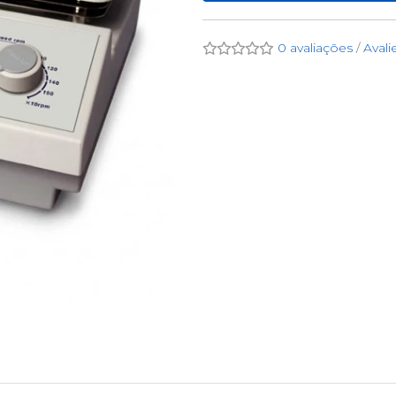
0 avaliações
/
Avali