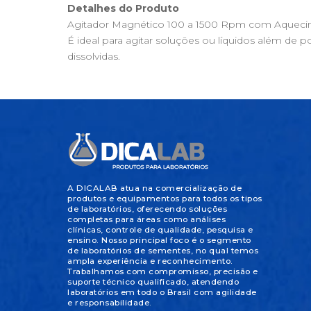
Detalhes do Produto
Agitador Magnético 100 a 1500 Rpm com Aquec
É ideal para agitar soluções ou líquidos além d
dissolvidas.
A DICALAB atua na comercialização de
produtos e equipamentos para todos os tipos
de laboratórios, oferecendo soluções
completas para áreas como análises
clínicas, controle de qualidade, pesquisa e
ensino. Nosso principal foco é o segmento
de laboratórios de sementes, no qual temos
ampla experiência e reconhecimento.
Trabalhamos com compromisso, precisão e
suporte técnico qualificado, atendendo
laboratórios em todo o Brasil com agilidade
e responsabilidade.