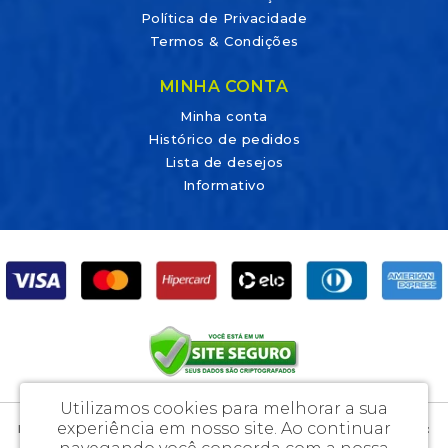
Política de Privacidade
Termos & Condições
MINHA CONTA
Minha conta
Histórico de pedidos
Lista de desejos
Informativo
Utilizamos cookies para melhorar a sua
experiência em nosso site.
Ao continuar
DicaLab Materiais Para Laboratórios e Artigos Médicos Ltda - CNPJ: