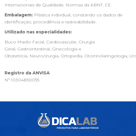
Internacionais de Qualidade, Normas da ABNT, CE.
Embalagem:
Plástica individual, constando os dados de
identificação, procedência e rastreabilidade.
Utilizado nas especialidades:
Buco Maxilo Facial, Cardiovascular, Cirurgia
Geral, Gastrointestinal, Ginecologia e
Obstetrícia, Neurocirurgia, Ortopedia, Otorrinolaringologia, Ur
Registro da ANVISA
Nº 10304850055