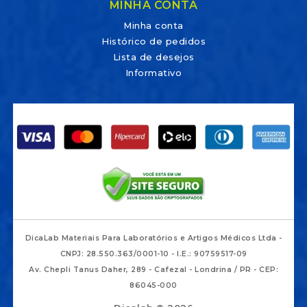
MINHA CONTA
Minha conta
Histórico de pedidos
Lista de desejos
Informativo
DicaLab Materiais Para Laboratórios e Artigos Médicos Ltda -
CNPJ: 28.550.363/0001-10 - I.E.: 90759517-09
Av. Chepli Tanus Daher, 289 - Cafezal - Londrina / PR - CEP:
86045-000