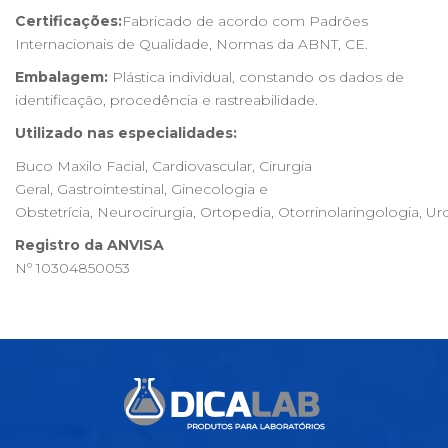
Certificações:
Fabricado de acordo com Padrões
Internacionais de Qualidade, Normas da ABNT, CE.
Embalagem:
Plástica individual, constando os dados de
identificação, procedência e rastreabilidade.
Utilizado nas especialidades:
Buco Maxilo Facial, Cardiovascular, Cirurgia
Geral, Gastrointestinal, Ginecologia e
Obstetrícia, Neurocirurgia, Ortopedia, Otorrinolaringologia, Ur
Registro da ANVISA
Nº 10304850053