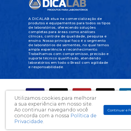
A DICALAB atua na comercialização de
produtos e equipamentos para todos os tipos
de laboratórios, oferecendo soluções
completas para áreas como análises
clínicas, controle de qualidade, pesquisa e
ensino. Nosso principal foco é o segmento
de laboratórios de sementes, no qual temos
ampla experiência e reconhecimento.
Trabalhamos com compromisso, precisão e
suporte técnico qualificado, atendendo
laboratórios em todo o Brasil com agilidade
e responsabilidade.
Utilizamos cookies para melhorar
a sua experiência em nosso site.
Ao continuar navegando você
Continuar e F
concorda com a nossa
Política de
DicaLab Materiais Para Laboratórios e Artigos Médicos Ltda
Privacidade
.
Av. Chepli Tanus Daher, 289 - Cafezal - Londrina / PR - C