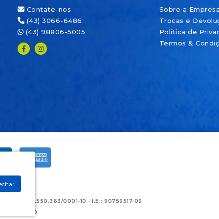
Contate-nos
Sobre a Empres
(43) 3066-6486
Trocas e Devolu
(43) 98806-5005
Política de Priv
Termos & Condi
echar
 - CNPJ: 28.550.363/0001-10 - I.E.: 90759517-09
EP: 86045-000