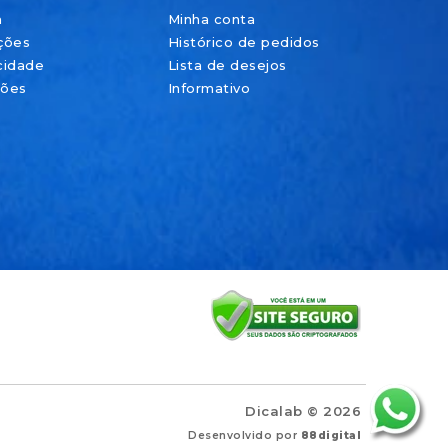
a
Minha conta
ções
Histórico de pedidos
acidade
Lista de desejos
ções
Informativo
Dicalab © 2026
Desenvolvido por
88digital