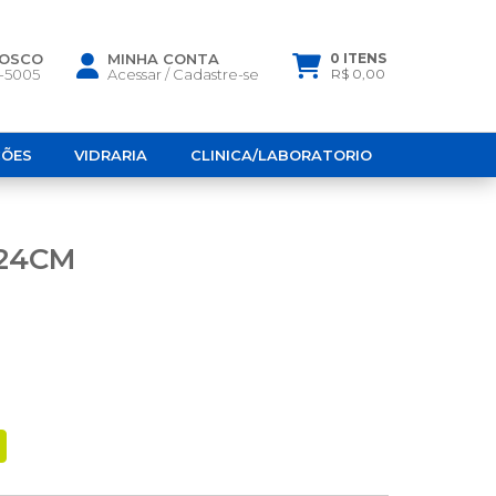
NOSCO
MINHA CONTA
0 ITENS
6-5005
Acessar
/
Cadastre-se
R$ 0,00
ÇÕES
VIDRARIA
CLINICA/LABORATORIO
 24CM