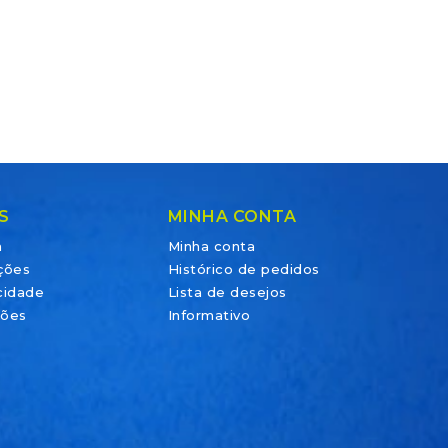
S
MINHA CONTA
a
Minha conta
ções
Histórico de pedidos
acidade
Lista de desejos
ções
Informativo