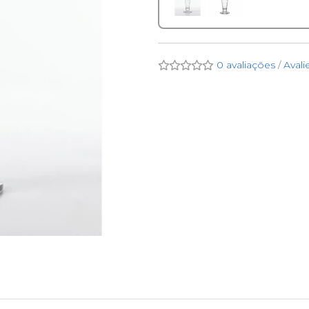
0 avaliações
/
Avali