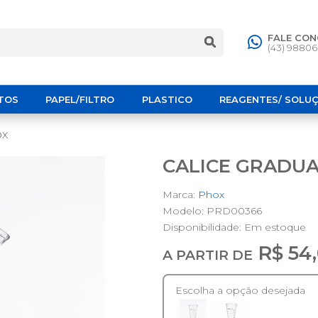
FALE CO
(43) 9880
TOS
PAPEL/FILTRO
PLASTICO
REAGENTES/ SOLU
OX
CALICE GRADU
Marca:
Phox
Modelo: PRD00366
Disponibilidade:
Em estoque
R$ 54
A PARTIR DE
Escolha a opção desejada