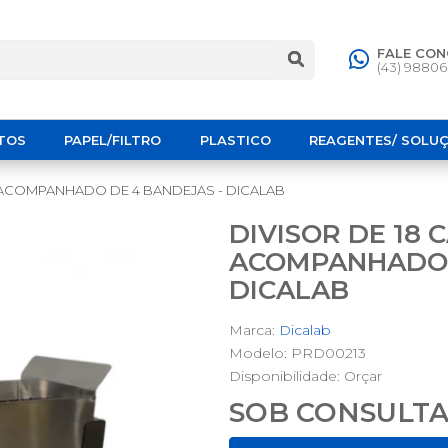
FALE CO
(43) 9880
TOS
PAPEL/FILTRO
PLASTICO
REAGENTES/ SOLU
X ACOMPANHADO DE 4 BANDEJAS - DICALAB
DIVISOR DE 18 
ACOMPANHADO 
DICALAB
Marca:
Dicalab
Modelo: PRD00213
Disponibilidade:
Orçar
SOB CONSULT