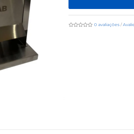
0 avaliações
/
Avali