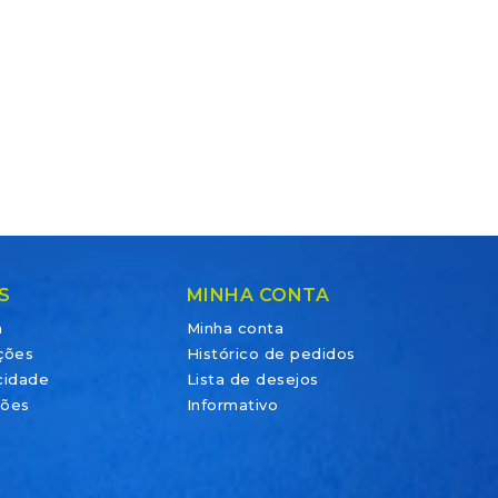
S
MINHA CONTA
a
Minha conta
ções
Histórico de pedidos
acidade
Lista de desejos
ções
Informativo