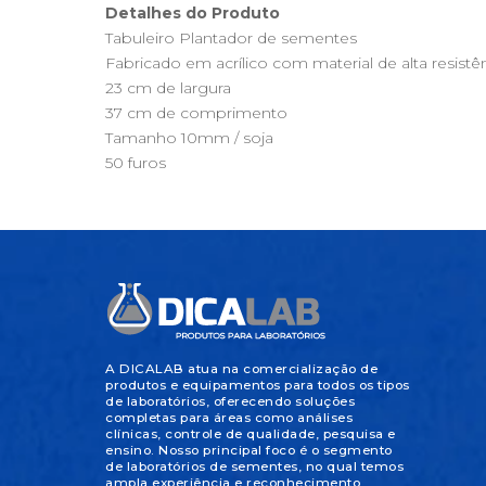
Detalhes do Produto
Tabuleiro Plantador de sementes
Fabricado em acrílico com material de alta resistên
23 cm de largura
37 cm de comprimento
Tamanho 10mm / soja
50 furos
A DICALAB atua na comercialização de
produtos e equipamentos para todos os tipos
de laboratórios, oferecendo soluções
completas para áreas como análises
clínicas, controle de qualidade, pesquisa e
ensino. Nosso principal foco é o segmento
de laboratórios de sementes, no qual temos
ampla experiência e reconhecimento.