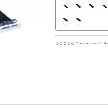
0 avaliações
/
Avali