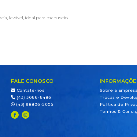
cia, lavável, ideal para manuseio.
FALE CONOSCO
INFORMAÇÕE
Contate-nos
Sobre a Empres
(43) 3066-6486
Trocas e Devolu
(43) 98806-5005
Política de Priv
Termos & Condi