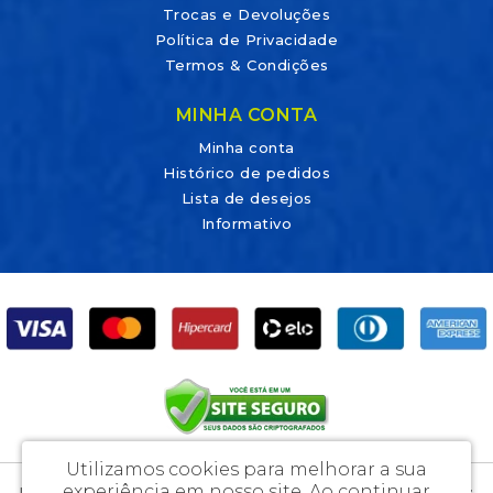
Trocas e Devoluções
Política de Privacidade
Termos & Condições
MINHA CONTA
Minha conta
Histórico de pedidos
Lista de desejos
Informativo
Utilizamos cookies para melhorar a sua
experiência em nosso site.
Ao continuar
DicaLab Materiais Para Laboratórios e Artigos Médicos Ltda - CNPJ: