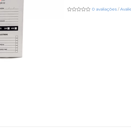
OS
0 avaliações
/
Avali