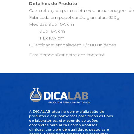
Detalhes do Produto
Caixa reforçada para coleta e/ou armazenagem d
Fabricada em papel cartão gramatura 350g
Medidas: 9L x 10A cm
9L x 18A cm
11Lx 10A cm
Quantidade: embalagem C/ 500 unidades
Para personalizar entre em contato!!
A DICALAB atua na comercialização de
produtos e equipamentos para todos os tipos
de laboratórios, oferecendo soluções
completas para áreas como análises
clínicas, controle de qualidade, pesquisa e