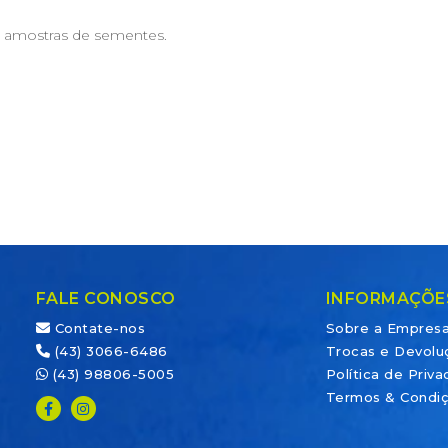
e amostras de sementes.
FALE CONOSCO
INFORMAÇÕE
Contate-nos
Sobre a Empres
(43) 3066-6486
Trocas e Devolu
(43) 98806-5005
Política de Priv
Termos & Condi