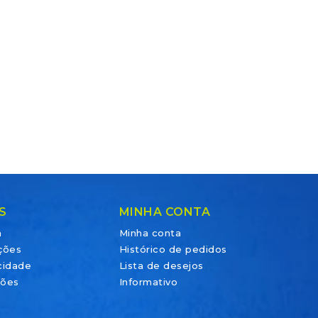
S
MINHA CONTA
a
Minha conta
ções
Histórico de pedidos
acidade
Lista de desejos
ções
Informativo