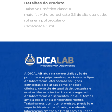
Detalhes do Produto
Balão volumétrico classe A
material: vidro borosilicato 3.3 de alta qualidade.
rolha em polipropileno
Capacidade: 5 ml
A DICALAB atua na comercialização de
produtos e equipamentos para todos os tipos
de laboratórios, oferecendo soluções
completas para áreas como análises
clínicas, controle de qualidade, pesquisa e
ensino. Nosso principal foco é o segmento
de laboratórios de sementes, no qual temos
ampla experiência e reconhecimento.
Trabalhamos com compromisso, precisão e
suporte técnico qualificado, atendendo
laboratórios em todo o Brasil com agilidade