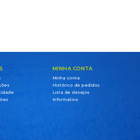
S
MINHA CONTA
a
Minha conta
ções
Histórico de pedidos
acidade
Lista de desejos
ções
Informativo