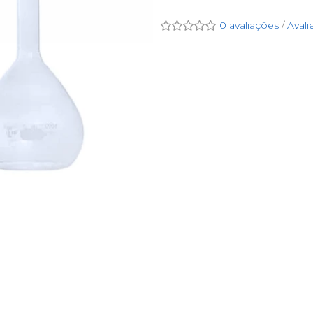
0 avaliações
/
Avali