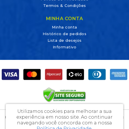
Termos & Condições
MINHA CONTA
Minha conta
Histórico de pedidos
Lista de desejos
Informativo
Utilizamos cookies para melhorar a sua
experiência em nosso site.
Ao continuar
DicaLab Materiais Para Laboratórios e Artigos Médicos Ltda - CNPJ:
navegando você concorda com a nossa
28.550.363/0001-10 - I.E.: 90759517-09
Política de Privacidade
.