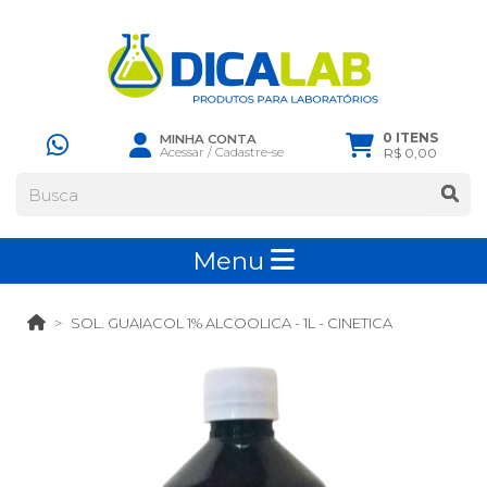
0 ITENS
MINHA CONTA
Acessar
/
Cadastre-se
R$ 0,00
Menu
SOL. GUAIACOL 1% ALCOOLICA - 1L - CINETICA