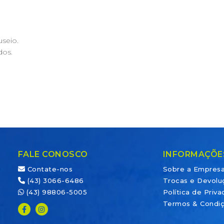
useio.
dos.
FALE CONOSCO
INFORMAÇÕE
Contate-nos
Sobre a Empres
(43) 3066-6486
Trocas e Devolu
(43) 98806-5005
Política de Priv
Termos & Condi