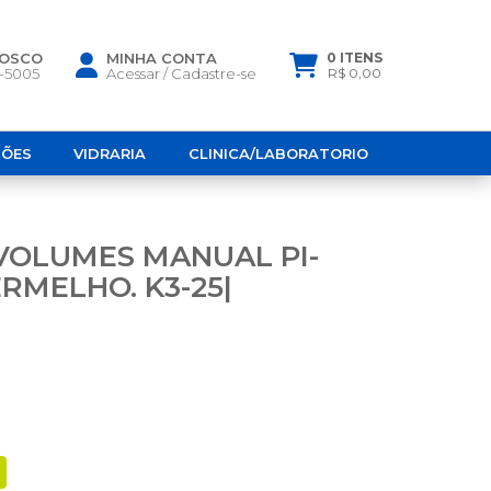
NOSCO
MINHA CONTA
0 ITENS
6-5005
Acessar
/
Cadastre-se
R$ 0,00
ÇÕES
VIDRARIA
CLINICA/LABORATORIO
VOLUMES MANUAL PI-
ERMELHO. K3-25|