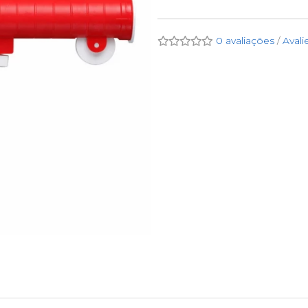
0 avaliações
/
Avali