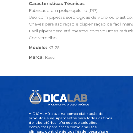
Características Técnicas
Fabricado em polipropileno (PP).
Uso com pipetas sorológicas de vidro ou plástico.
Chaves para aspiração e dispensação de fácil man
Fácil pipetagem até mesmo com volumes reduzi
Cor: vemelho.
Modelo:
K3-25
Marca:
Kasvi
A DICALAB atua na comercialização de
produtos e equipamentos para todos os tipos
de laboratórios, oferecendo soluções
completas para áreas como análises
clínicas, controle de qualidade, pesquisa e