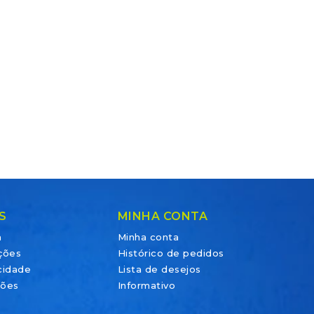
S
MINHA CONTA
a
Minha conta
ções
Histórico de pedidos
acidade
Lista de desejos
ções
Informativo