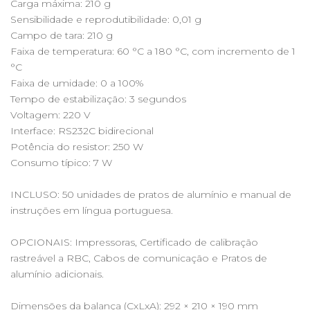
Carga máxima: 210 g
Sensibilidade e reprodutibilidade: 0,01 g
Campo de tara: 210 g
Faixa de temperatura: 60 °C a 180 °C, com incremento de 1
°C
Faixa de umidade: 0 a 100%
Tempo de estabilização: 3 segundos
Voltagem: 220 V
Interface: RS232C bidirecional
Potência do resistor: 250 W
Consumo típico: 7 W
INCLUSO: 50 unidades de pratos de alumínio e manual de
instruções em língua portuguesa.
OPCIONAIS: Impressoras, Certificado de calibração
rastreável a RBC, Cabos de comunicação e Pratos de
alumínio adicionais.
Dimensões da balança (CxLxA): 292 × 210 × 190 mm