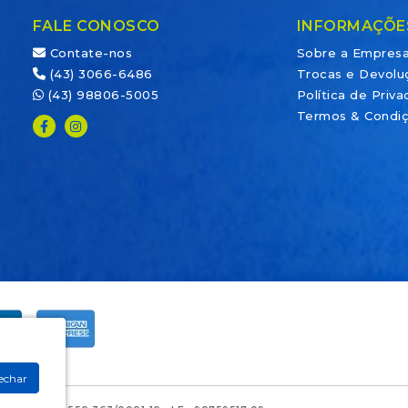
FALE CONOSCO
INFORMAÇÕE
Contate-nos
Sobre a Empres
(43) 3066-6486
Trocas e Devolu
(43) 98806-5005
Política de Priv
Termos & Condi
echar