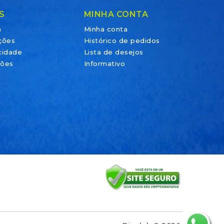
S
MINHA CONTA
a
Minha conta
ções
Histórico de pedidos
acidade
Lista de desejos
ções
Informativo