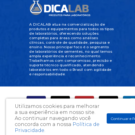
A DICALAB atua na comercialização de
produtos e equipamentos para todos os tipos
de laboratórios, oferecendo soluções
completas para áreas como análises
clínicas, controle de qualidade, pesquisa e
ensino. Nosso principal foco é o segmento
de laboratórios de sementes, no qual temos
ampla experiência e reconhecimento.
Trabalhamos com compromisso, precisão e
suporte técnico qualificado, atendendo
laboratórios em todo o Brasil com agilidade
e responsabilidade.
Utilizamos cookies para melhorar
a sua experiência em nosso site.
Ao continuar navegando você
Continuar e F
concorda com a nossa
Política de
DicaLab Materiais Para Laboratórios e Artigos Médicos Ltda
Privacidade
.