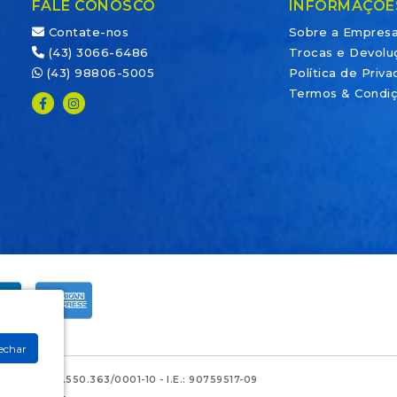
FALE CONOSCO
INFORMAÇÕE
Contate-nos
Sobre a Empres
(43) 3066-6486
Trocas e Devolu
(43) 98806-5005
Política de Priv
Termos & Condi
echar
 - CNPJ: 28.550.363/0001-10 - I.E.: 90759517-09