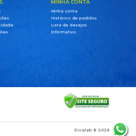
S
MINHA CONTA
a
Minha conta
ções
Histórico de pedidos
acidade
Lista de desejos
ções
Informativo
Dicalab © 2026