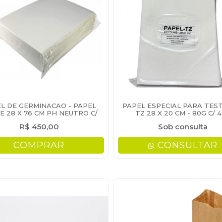
L DE GERMINACAO - PAPEL
PAPEL ESPECIAL PARA TES
E 28 X 76 CM PH NEUTRO C/
TZ 28 X 20 CM - 80G C/ 
1000 FOLHAS
R$ 450,00
Sob consulta
COMPRAR
CONSULTAR